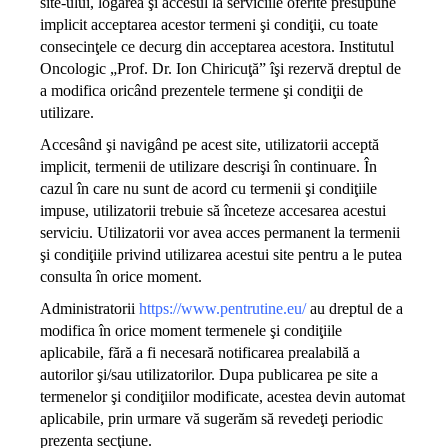
site-ului, logarea şi accesul la serviciile oferite presupune
implicit acceptarea acestor termeni şi condiţii, cu toate
consecinţele ce decurg din acceptarea acestora. Institutul
Oncologic „Prof. Dr. Ion Chiricuţă” îşi rezervă dreptul de
a modifica oricând prezentele termene şi condiţii de
utilizare.
Accesând şi navigând pe acest site, utilizatorii acceptă
implicit, termenii de utilizare descrişi în continuare. În
cazul în care nu sunt de acord cu termenii şi condiţiile
impuse, utilizatorii trebuie să înceteze accesarea acestui
serviciu. Utilizatorii vor avea acces permanent la termenii
şi condiţiile privind utilizarea acestui site pentru a le putea
consulta în orice moment.
Administratorii
https://www.pentrutine.eu/
au dreptul de a
modifica în orice moment termenele şi condiţiile
aplicabile, fără a fi necesară notificarea prealabilă a
autorilor şi/sau utilizatorilor. Dupa publicarea pe site a
termenelor şi condiţiilor modificate, acestea devin automat
aplicabile, prin urmare vă sugerăm să revedeţi periodic
prezenta secţiune.