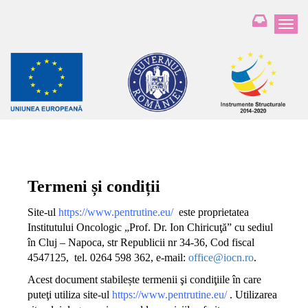
T
o
g
g
l
e
n
a
v
i
g
Termeni și condiții
a
t
Site-ul
https://www.pentrutine.eu/
este proprietatea
i
Institutului Oncologic „Prof. Dr. Ion Chiricuţă” cu sediul
o
în Cluj – Napoca, str Republicii nr 34-36, Cod fiscal
n
4547125, tel. 0264 598 362, e-mail:
office@iocn.ro
.
Acest document stabilește termenii şi condiţiile în care
puteţi utiliza site-ul
https://www.pentrutine.eu/
. Utilizarea