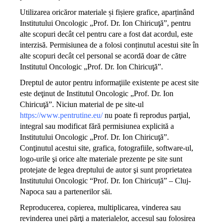
Utilizarea oricăror materiale și fișiere grafice, aparținând
Institutului Oncologic „Prof. Dr. Ion Chiricuţă”, pentru
alte scopuri decât cel pentru care a fost dat acordul, este
interzisă. Permisiunea de a folosi conținutul acestui site în
alte scopuri decât cel personal se acordă doar de către
Institutul Oncologic „Prof. Dr. Ion Chiricuţă”.
Dreptul de autor pentru informaţiile existente pe acest site
este deţinut de Institutul Oncologic „Prof. Dr. Ion
Chiricuţă”. Niciun material de pe site-ul
https://www.pentrutine.eu/
nu poate fi reprodus parţial,
integral sau modificat fără permisiunea explicită a
Institutului Oncologic „Prof. Dr. Ion Chiricuţă”.
Conţinutul acestui site, grafica, fotografiile, software-ul,
logo-urile şi orice alte materiale prezente pe site sunt
protejate de legea dreptului de autor şi sunt proprietatea
Institutului Oncologic “Prof. Dr. Ion Chiricuță” – Cluj-
Napoca sau a partenerilor săi.
Reproducerea, copierea, multiplicarea, vinderea sau
revinderea unei părţi a materialelor, accesul sau folosirea