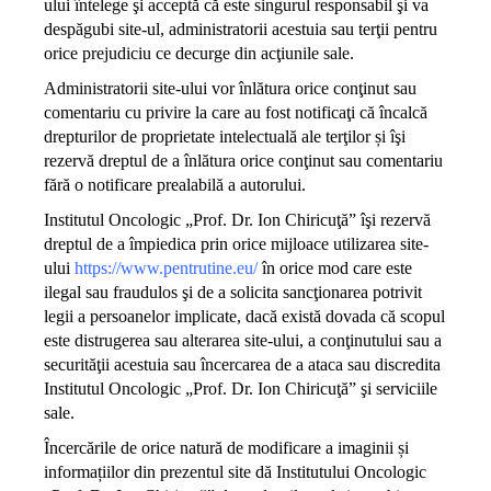
ului întelege şi acceptă că este singurul responsabil şi va
despăgubi site-ul, administratorii acestuia sau terţii pentru
orice prejudiciu ce decurge din acţiunile sale.
Administratorii site-ului vor înlătura orice conţinut sau
comentariu cu privire la care au fost notificaţi că încalcă
drepturilor de proprietate intelectuală ale terţilor și îşi
rezervă dreptul de a înlătura orice conţinut sau comentariu
fără o notificare prealabilă a autorului.
Institutul Oncologic „Prof. Dr. Ion Chiricuţă” îşi rezervă
dreptul de a împiedica prin orice mijloace utilizarea site-
ului
https://www.pentrutine.eu/
în orice mod care este
ilegal sau fraudulos şi de a solicita sancţionarea potrivit
legii a persoanelor implicate, dacă există dovada că scopul
este distrugerea sau alterarea site-ului, a conţinutului sau a
securităţii acestuia sau încercarea de a ataca sau discredita
Institutul Oncologic „Prof. Dr. Ion Chiricuţă” şi serviciile
sale.
Încercările de orice natură de modificare a imaginii și
informațiilor din prezentul site dă Institutului Oncologic