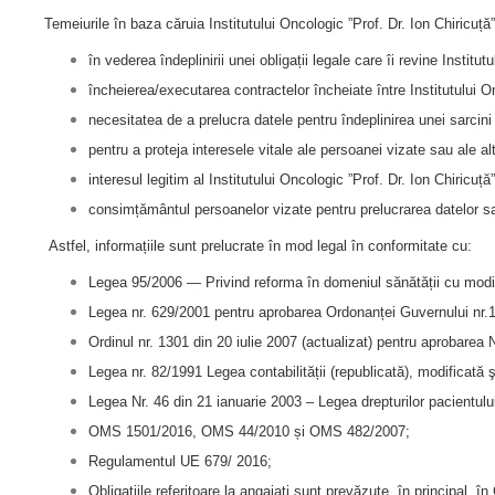
Temeiurile în baza căruia Institutului Oncologic ”Prof. Dr. Ion Chiricuț
în vederea îndeplinirii unei obligații legale care îi revine Institut
încheierea/executarea contractelor încheiate între Institutului O
necesitatea de a prelucra datele pentru îndeplinirea unei sarcini
pentru a proteja interesele vitale ale persoanei vizate sau ale al
interesul legitim al Institutului Oncologic ”Prof. Dr. Ion Chiricuță”
consimțământul persoanelor vizate pentru prelucrarea datelor sa
Astfel, informațiile sunt prelucrate în mod legal în conformitate cu:
Legea 95/2006 — Privind reforma în domeniul sănătății cu modific
Legea nr. 629/2001 pentru aprobarea Ordonanței Guvernului nr.1
Ordinul nr. 1301 din 20 iulie 2007 (actualizat) pentru aprobarea 
Legea nr. 82/1991 Legea contabilității (republicată), modificată 
Legea Nr. 46 din 21 ianuarie 2003 – Legea drepturilor pacientulu
OMS 1501/2016, OMS 44/2010 și OMS 482/2007;
Regulamentul UE 679/ 2016;
Obligațiile referitoare la angajați sunt prevăzute, în principal, î