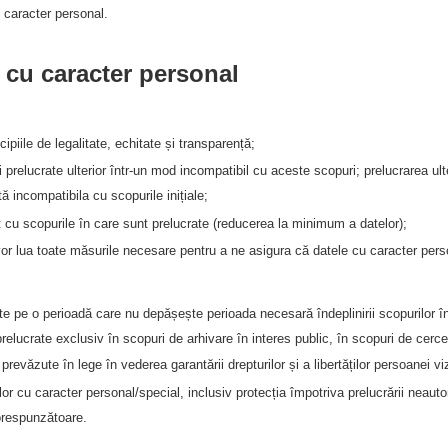
u caracter personal.
r cu caracter personal
ipiile de legalitate, echitate și transparență;
fi prelucrate ulterior într-un mod incompatibil cu aceste scopuri; prelucrarea ul
tă incompatibila cu scopurile inițiale;
t cu scopurile în care sunt prelucrate (reducerea la minimum a datelor);
 vor lua toate măsurile necesare pentru a ne asigura că datele cu caracter per
te pe o perioadă care nu depășește perioada necesară îndeplinirii scopurilor în
lucrate exclusiv în scopuri de arhivare în interes public, în scopuri de cercetar
prevăzute în lege în vederea garantării drepturilor și a libertăților persoanei vi
 cu caracter personal/special, inclusiv protecția împotriva prelucrării neautoriz
orespunzătoare.