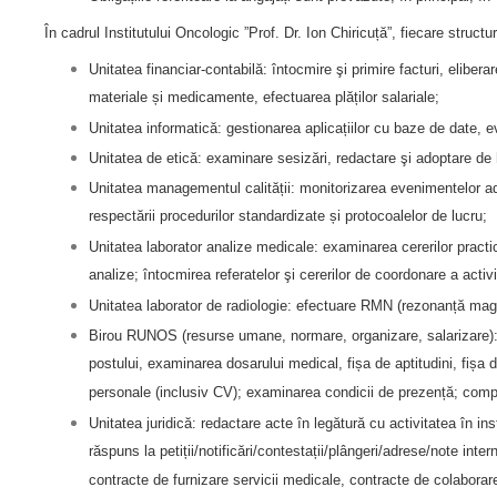
În cadrul Institutului Oncologic ”Prof. Dr. Ion Chiricuță”, fiecare struct
Unitatea financiar-contabilă: întocmire şi primire facturi, elibera
materiale și medicamente, efectuarea plăților salariale;
Unitatea informatică: gestionarea aplicațiilor cu baze de date, e
Unitatea de etică: examinare sesizări, redactare şi adoptare de h
Unitatea managementul calității: monitorizarea evenimentelor adv
respectării procedurilor standardizate și protocoalelor de lucru;
Unitatea laborator analize medicale: examinarea cererilor practica
analize; întocmirea referatelor şi cererilor de coordonare a activit
Unitatea laborator de radiologie: efectuare RMN (rezonanță mag
Birou RUNOS (resurse umane, normare, organizare, salarizare): î
postului, examinarea dosarului medical, fișa de aptitudini, fișa 
personale (inclusiv CV); examinarea condicii de prezență; compl
Unitatea juridică: redactare acte în legătură cu activitatea în in
răspuns la petiții/notificări/contestații/plângeri/adrese/note int
contracte de furnizare servicii medicale, contracte de colaborar