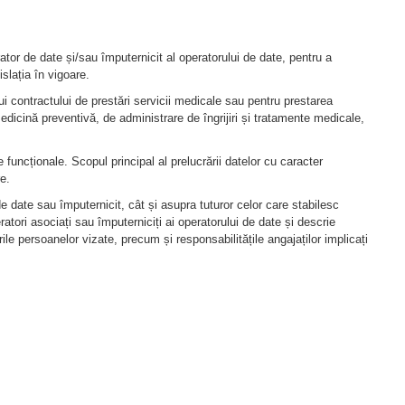
rator de date și/sau împuternicit al operatorului de date, pentru a
slația în vigoare.
lui contractului de prestări servicii medicale sau pentru prestarea
 medicină preventivă, de administrare de îngrijiri și tratamente medicale,
 funcționale. Scopul principal al prelucrării datelor cu caracter
e.
de date sau împuternicit, cât și asupra tuturor celor care stabilesc
ratori asociați sau împuterniciți ai operatorului de date și descrie
le persoanelor vizate, precum și responsabilitățile angajaților implicați