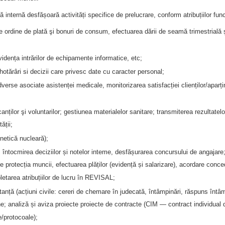
ură internă desfășoară activități specifice de prelucrare, conform atribuțiilor fu
re ordine de plată şi bonuri de consum, efectuarea dării de seamă trimestrială şi
vidența intrărilor de echipamente informatice, etc;
otărâri si decizii care privesc date cu caracter personal;
erse asociate asistenței medicale, monitorizarea satisfacției clienților/aparți
nților şi voluntarilor; gestiunea materialelor sanitare; transmiterea rezultatel
ății;
netică nucleară);
ntocmirea deciziilor și notelor inteme, desfășurarea concursului de angajare; 
de protecția muncii, efectuarea plăților (evidență și salarizare), acordare conc
etarea atribuțiilor de lucru în REVISAL;
stanță (acțiuni civile: cereri de chemare în judecată, întâmpinări, răspuns întâm
erne; analiză și aviza proiecte proiecte de contracte (CIM — contract individual
e/protocoale);