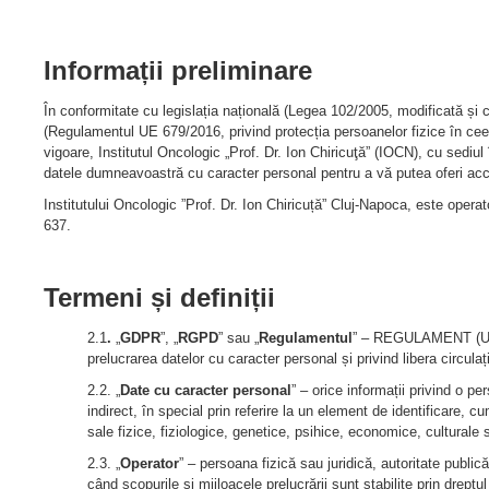
Informații preliminare
În conformitate cu legislația națională (Legea 102/2005, modificată și
(Regulamentul UE 679/2016, privind protecția persoanelor fizice în ceea
vigoare, Institutul Oncologic „Prof. Dr. Ion Chiricuţă” (IOCN), cu sediu
datele dumneavoastră cu caracter personal pentru a vă putea oferi acce
Institutului Oncologic ”Prof. Dr. Ion Chiricuță” Cluj-Napoca, este oper
637.
Termeni și definiții
2.1
.
„
GDPR
”, „
RGPD
” sau „
Regulamentul
” – REGULAMENT (UE)
prelucrarea datelor cu caracter personal și privind libera circul
2.2. „
Date cu caracter personal
” – orice informații privind o pe
indirect, în special prin referire la un element de identificare, c
sale fizice, fiziologice, genetice, psihice, economice, culturale 
2.3. „
Operator
” – persoana fizică sau juridică, autoritate publi
când scopurile și mijloacele prelucrării sunt stabilite prin dreptu