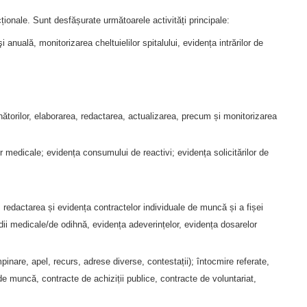
ncționale. Sunt desfășurate următoarele activități principale:
 anuală, monitorizarea cheltuielilor spitalului, evidența intrărilor de
nătorilor, elaborarea, redactarea, actualizarea, precum și monitorizarea
or medicale; evidența consumului de reactivi; evidența solicitărilor de
redactarea și evidența contractelor individuale de muncă și a fișei
edii medicale/de odihnă, evidența adeverințelor, evidența dosarelor
pinare, apel, recurs, adrese diverse, contestații); întocmire referate,
 de muncă, contracte de achiziții publice, contracte de voluntariat,