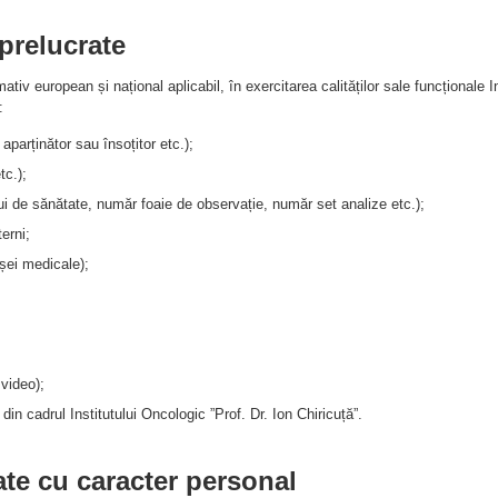
prelucrate
normativ european și național aplicabil, în exercitarea calităților sale funcționale
:
parținător sau însoțitor etc.);
tc.);
ui de sănătate, număr foaie de observație, număr set analize etc.);
erni;
șei medicale);
video);
din cadrul Institutului Oncologic ”Prof. Dr. Ion Chiricuță”.
date cu caracter personal