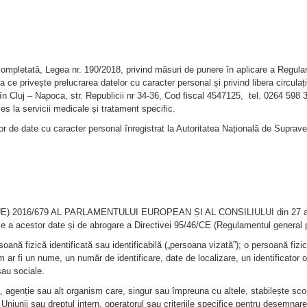
 completată, Legea nr. 190/2018, privind măsuri de punere în aplicare a Regu
 ce privește prelucrarea datelor cu caracter personal și privind libera circula
l în Cluj – Napoca, str. Republicii nr 34-36, Cod fiscal 4547125, tel. 0264 598 
s la servicii medicale și tratament specific.
ator de date cu caracter personal înregistrat la Autoritatea Națională de Supr
 2016/679 AL PARLAMENTULUI EUROPEAN ȘI AL CONSILIULUI din 27 aprilie 2
ație a acestor date și de abrogare a Directivei 95/46/CE (Regulamentul general p
rsoană fizică identificată sau identificabilă („persoana vizată”); o persoană fizi
um ar fi un nume, un număr de identificare, date de localizare, un identificator 
sau sociale.
că, agenție sau alt organism care, singur sau împreuna cu altele, stabilește sco
l Uniunii sau dreptul intern, operatorul sau criteriile specifice pentru desemnar