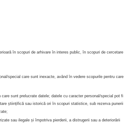
terioară în scopuri de arhivare în interes public, în scopuri de cercetare
sonal/special care sunt inexacte, având în vedere scopurile pentru care
 care sunt prelucrate datele; datele cu caracter personal/special pot fi
e științifică sau istorică ori în scopuri statistice, sub rezerva punerii
zate;
ate sau ilegale și împotriva pierderii, a distrugerii sau a deteriorării