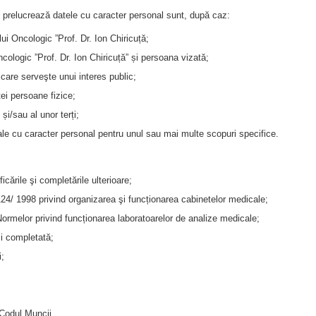
ă” prelucrează datele cu caracter personal sunt, după caz:
ului Oncologic ”Prof. Dr. Ion Chiricuță;
ncologic ”Prof. Dr. Ion Chiricuță” și persoana vizată;
 care serveşte unui interes public;
tei persoane fizice;
 și/sau al unor terți;
le cu caracter personal pentru unul sau mai multe scopuri specifice.
ările şi completările ulterioare;
24/ 1998 privind organizarea şi funcționarea cabinetelor medicale;
Normelor privind funcționarea laboratoarelor de analize medicale;
şi completată;
i;
n Codul Muncii.