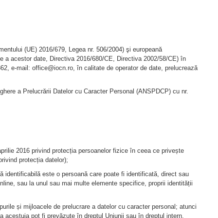
lamentului (UE) 2016/679, Legea nr. 506/2004) şi europeană
ție a acestor date, Directiva 2016/680/CE, Directiva 2002/58/CE) în
362, e-mail:
office@iocn.ro
, în calitate de operator de date, prelucrează
aveghere a Prelucrării Datelor cu Caracter Personal (ANSPDCP) cu nr.
016 privind protecția persoanelor fizice în ceea ce privește
rivind protecția datelor);
că identificabilă este o persoană care poate fi identificată, direct sau
online, sau la unul sau mai multe elemente specifice, proprii identității
purile și mijloacele de prelucrare a datelor cu caracter personal; atunci
ea acestuia pot fi prevăzute în dreptul Uniunii sau în dreptul intern.