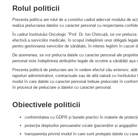
Rolul politicii
Prezenta politica are rolul de a constitui cadrul adecvat modului de acți
realiza prelucrarea datelor cu caracter personal cu respectarea confidenț
În cadrul Institutului Oncologic ”Prof. Dr. Ion Chiricuță, se vor prelucra
efectivă a serviciilor medicale, în scopul îndeplinirii unor obligații leg
pentru gestionarea serviciilor de sănătate, în interes legitim în cazuri
De asemenea, se vor prelucra datele cu caracter personal ale propriilor a
personal este îndeplinirea atribuțiilor legale de ocrotire a sănătății aș
Prezenta politică de prelucrare are în vedere efectul său extensiv, atât 
raporturi administrative, contractuale sau de altă natură cu Institutului 
modul în care datele cu caracter personal trebuie prelucrate în conformi
în procesul de prelucrare a datelor cu caracter personal.
Obiectivele politicii
conformitatea cu GDPR și bunele practici în materie de protecți
protecția drepturilor persoanelor vizate (pacienților și angajaților
transparența privind modul în care sunt protejate datele cu cara