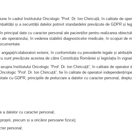
une în cadrul Institutului Oncologic ”Prof. Dr. Ion Chiricuță, în calitate de ope
ialității și a securității datelor potrivit standardelor prevăzute de GDPR și legi
 în principal date cu caracter personal ale pacienților pentru realizarea obiectu
ale ale operatorului, în vederea stabilirii diagnosticelor medicale, în scopuri de
 documentate.
ngajați/colaboratori externi, în conformitate cu prevederile legale și atribuțiile
a cu sunt prevăzute acestea de către Constituția României și legislația în vigoar
asupra Institutului Oncologic ”Prof. Dr. Ion Chiricuță”, în calitate de operator 
Oncologic ”Prof. Dr. Ion Chiricuță”, fie în calitate de operatori independenți/ope
tate cu GDPR, principiile de prelucrare a datelor cu caracter personal, drepturi
e a datelor cu caracter personal;
 proprii, precum și a oricăror persoane fizice);
cter personal;