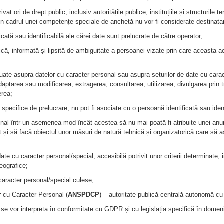
vat ori de drept public, inclusiv autoritățile publice, instituțiile și structurile 
 în cadrul unei competențe speciale de anchetă nu vor fi considerate destinatar
ficată sau identificabilă ale cărei date sunt prelucrate de către operator,
fică, informată și lipsită de ambiguitate a persoanei vizate prin care aceasta ac
tuate asupra datelor cu caracter personal sau asupra seturilor de date cu carac
daptarea sau modificarea, extragerea, consultarea, utilizarea, divulgarea prin 
erea;
ii specifice de prelucrare, nu pot fi asociate cu o persoană identificată sau ident
onal într-un asemenea mod încât acestea să nu mai poată fi atribuite unei anu
t și să facă obiectul unor măsuri de natură tehnică și organizatorică care să a
 date cu caracter personal/special, accesibilă potrivit unor criterii determinate
geografice;
 caracter personal/special culese;
r cu Caracter Personal (
ANSPDCP
) – autoritate publică centrală autonomă cu
s se vor interpreta în conformitate cu GDPR și cu legislația specifică în domeniu