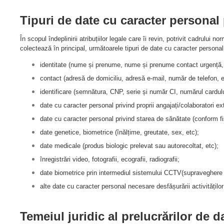
Tipuri de date cu caracter personal 
În scopul îndeplinirii atribuțiilor legale care îi revin, potrivit cadrului 
colectează în principal, următoarele tipuri de date cu caracter personal
identitate (nume și prenume, nume și prenume contact urgență, a
contact (adresă de domiciliu, adresă e-mail, număr de telefon, e
identificare (semnătura, CNP, serie și număr CI, numărul cardul
date cu caracter personal privind proprii angajați/colaboratori ext
date cu caracter personal privind starea de sănătate (conform fi
date genetice, biometrice (înălțime, greutate, sex, etc);
date medicale (produs biologic prelevat sau autorecoltat, etc);
înregistrări video, fotografii, ecografii, radiografii;
date biometrice prin intermediul sistemului CCTV(supraveghere 
alte date cu caracter personal necesare desfășurării activităților 
Temeiul juridic al prelucrărilor de 