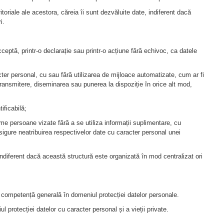
teritoriale ale acestora, căreia îi sunt dezvăluite date, indiferent dacă
i.
ceptă, printr-o declarație sau printr-o acțiune fără echivoc, ca datele
ter personal, cu sau fără utilizarea de mijloace automatizate, cum ar fi
transmitere, diseminarea sau punerea la dispoziție în orice alt mod,
ificabilă;
me persoane vizate fără a se utiliza informații suplimentare, cu
sigure neatribuirea respectivelor date cu caracter personal unei
, indiferent dacă această structură este organizată în mod centralizat ori
 competență generală în domeniul protecției datelor personale.
l protecției datelor cu caracter personal și a vieții private.