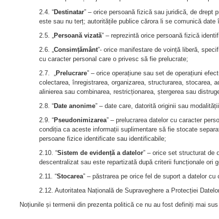
2.4. “
Destinatar
” – orice persoană fizică sau juridică, de drept pri
este sau nu terț; autoritățile publice cărora li se comunică date
2.5. „
Persoană vizată
” – reprezintă orice persoană fizică identi
2.6. „
Consimțământ
”- orice manifestare de voință liberă, speci
cu caracter personal care o privesc să fie prelucrate;
2.7. „
Prelucrare
” – orice operațiune sau set de operațiuni efec
colectarea, înregistrarea, organizarea, structurarea, stocarea, a
alinierea sau combinarea, restricționarea, ștergerea sau distrug
2.8. “
Date anonime
” – date care, datorită originii sau modalităț
2.9. “
Pseudonimizarea
” – prelucrarea datelor cu caracter pers
condiția ca aceste informații suplimentare să fie stocate separa
persoane fizice identificate sau identificabile;
2.10. “
Sistem de evidență a datelor
” – orice set structurat de
descentralizat sau este repartizată după criterii funcționale ori 
2.11. “
Stocarea
” – păstrarea pe orice fel de suport a datelor cu
2.12. Autoritatea Națională de Supraveghere a Protecției Datelo
Noțiunile și termenii din prezenta politică ce nu au fost definiți mai su