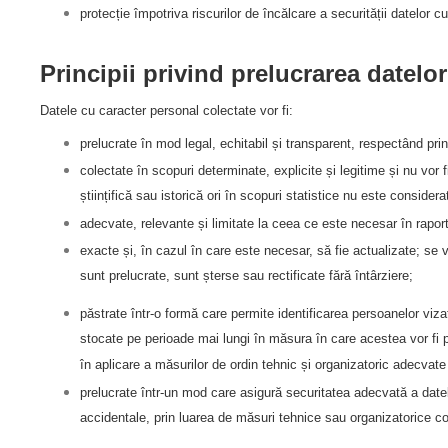
protecție împotriva riscurilor de încălcare a securității datelor c
Principii privind prelucrarea datelo
Datele cu caracter personal colectate vor fi:
prelucrate în mod legal, echitabil și transparent, respectând princ
colectate în scopuri determinate, explicite și legitime și nu vor 
științifică sau istorică ori în scopuri statistice nu este considera
adecvate, relevante și limitate la ceea ce este necesar în rapor
exacte și, în cazul în care este necesar, să fie actualizate; se
sunt prelucrate, sunt șterse sau rectificate fără întârziere;
păstrate într-o formă care permite identificarea persoanelor viza
stocate pe perioade mai lungi în măsura în care acestea vor fi pre
în aplicare a măsurilor de ordin tehnic și organizatoric adecvate 
prelucrate într-un mod care asigură securitatea adecvată a datelor
accidentale, prin luarea de măsuri tehnice sau organizatorice c